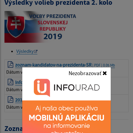
Výsledky volieb prezidenta 2. kolo
Výsledky
zoznam-kandidatov-na-prezidenta-SR
| PDF | 0.05 Mb
Dátum vyvesenia:
Nezobrazovať
08.08.2025
Informacie-pre-volica
| PDF | 0.29 Mb
Dátum vyvesenia:
08.08.2025
2019_008
| PDF | 0.14 Mb
Dátum vyvesenia:
08.08.2025
Zoznam volieb: