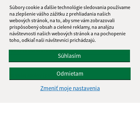
Súbory cookie a ďalšie technológie sledovania používame
Napíšte nám:
na zlepšenie vášho zážitku z prehliadania našich
webových stránok, na to, aby sme vám zobrazovali
Meno (povinné)
prispôsobený obsah a cielené reklamy, na analýzu
návštevnosti našich webových stránok a na pochopenie
toho, odkiaľ naši návštevníci prichádzajú.
E-mailová adresa (povinné)
Súhlasím
Odmietam
Text vašej správy (povinné)
Zmeniť moje nastavenia
Oboznámil som sa so
spracúvaním osobných
údajov