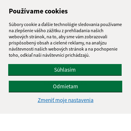
Používame cookies
Súbory cookie a ďalšie technológie sledovania používame
na zlepšenie vášho zážitku z prehliadania našich
webových stránok, na to, aby sme vám zobrazovali
prispôsobený obsah a cielené reklamy, na analýzu
návštevnosti našich webových stránok a na pochopenie
toho, odkiaľ naši návštevníci prichádzajú.
Súhlasím
Informácie o stránke:
Odmietam
Vyhlásenie o prístupnosti
Zmeniť moje nastavenia
Autorské práva
Ochrana osobných údajov
Navigácia:
Vytlačiť aktuálnu stránku