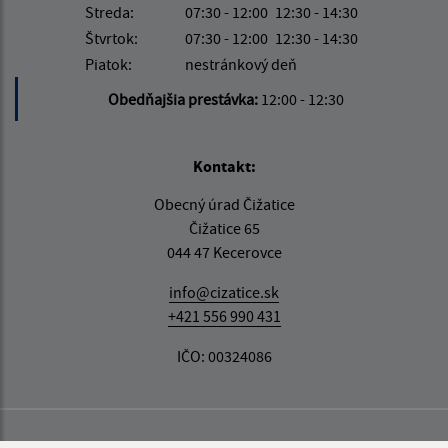
Streda:
07:30 - 12:00
12:30 - 14:30
Štvrtok:
07:30 - 12:00
12:30 - 14:30
Piatok:
nestránkový deň
Obedňajšia prestávka:
12:00 - 12:30
Kontakt:
Obecný úrad Čižatice
Čižatice 65
044 47 Kecerovce
info@cizatice.sk
+421 556 990 431
IČO: 00324086