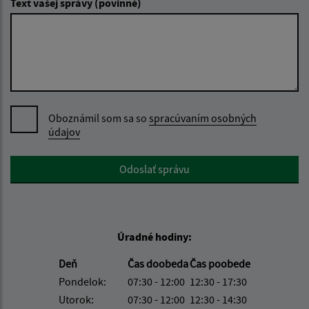
Text vašej správy (povinné)
Oboznámil som sa so
spracúvaním osobných
údajov
Google reCaptcha Response
Odoslať správu
Úradné hodiny:
Deň
Čas doobeda
Čas poobede
Pondelok:
07:30 - 12:00
12:30 - 17:30
Utorok:
07:30 - 12:00
12:30 - 14:30