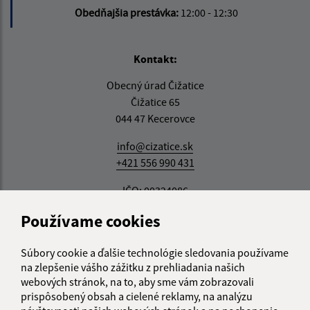
Obedňajšia prestávka:
12:00 - 12:30
Kontakt:
Obecný úrad Čižatice
Čižatice 65
044 47 Kecerovce
info@cizatice.sk
+421 556 990 431
IČO: 00324086
Používame cookies
Súbory cookie a ďalšie technológie sledovania používame
na zlepšenie vášho zážitku z prehliadania našich
webových stránok, na to, aby sme vám zobrazovali
prispôsobený obsah a cielené reklamy, na analýzu