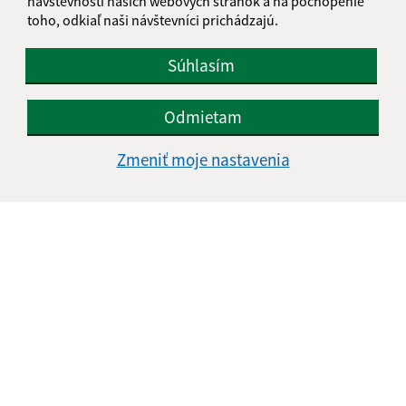
návštevnosti našich webových stránok a na pochopenie
toho, odkiaľ naši návštevníci prichádzajú.
Súhlasím
Odmietam
Zmeniť moje nastavenia
Informácie o stránke:
Vyhlásenie o prístupnosti
Autorské práva
Ochrana osobných údajov
Navigácia:
Vytlačiť aktuálnu stránku
Mapa stránok
Cookies