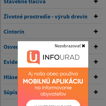
Stavebné tlačivá
Životné prostredie - výrub drevín
Cintorín
Nezobrazovať
Osvedčovanie podpisov a listín
Evidencia SHR
Hlásenie pobytu
Súpisné čísla