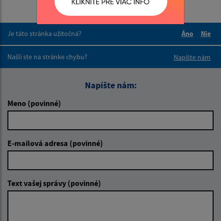
Je táto stránka užitočná?
Áno
Nie
Boli tieto 
Boli 
Našli ste na stránke chybu?
Napíšte nám
Napíšte nám:
Meno (povinné)
E-mailová adresa (povinné)
Text vašej správy (povinné)