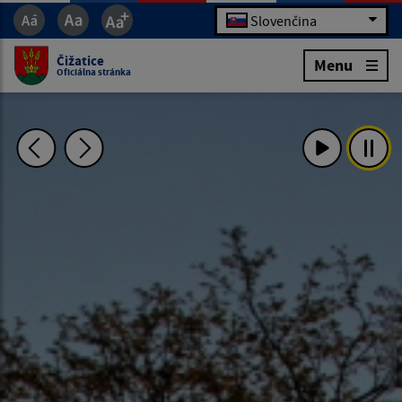
Slovenčina
Čižatice
Menu
Oficiálna stránka