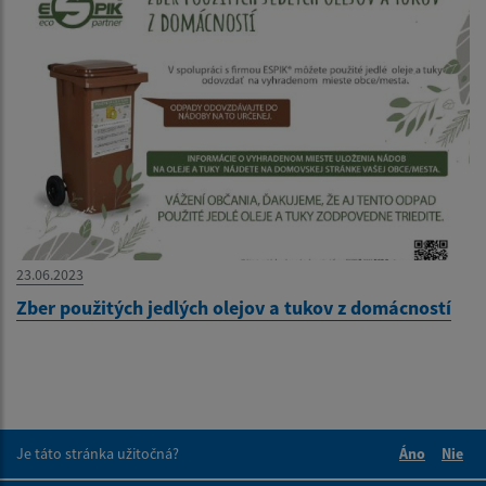
23.06.2023
Zber použitých jedlých olejov a tukov z domácností
Je táto stránka užitočná?
Áno
Nie
Boli tieto 
Boli 