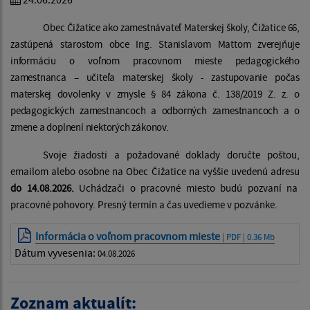
Obec Čižatice ako zamestnávateľ Materskej školy, Čižatice 66,
zastúpená starostom obce Ing. Stanislavom Mattom zverejňuje
informáciu o voľnom pracovnom mieste pedagogického
zamestnanca – učiteľa materskej školy - zastupovanie počas
materskej dovolenky v zmysle § 84 zákona č. 138/2019 Z. z. o
pedagogických zamestnancoch a odborných zamestnancoch a
o
zmene a doplnení niektorých zákonov.
Svoje žiadosti a požadované doklady doručte poštou,
emailom alebo osobne na Obec Čižatice na vyššie uvedenú adresu
do 14.08.2026.
Uchádzači o pracovné miesto budú pozvaní na
pracovné pohovory. Presný termín a čas uvedieme v pozvánke.
Informácia o voľnom pracovnom mieste
| PDF | 0.36 Mb
Dátum vyvesenia:
04.08.2026
Zoznam aktualít: