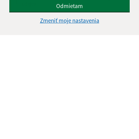
údajov
Odmietam
Google reCaptcha Response
Zmeniť moje nastavenia
Odoslať správu
Úradné hodiny:
Deň
Čas doobeda
Čas poobede
Pondelok:
07:30 - 12:00
12:30 - 17:30
Utorok:
07:30 - 12:00
12:30 - 14:30
Streda:
07:30 - 12:00
12:30 - 14:30
Štvrtok:
07:30 - 12:00
12:30 - 14:30
Piatok:
nestránkový deň
Obedňajšia prestávka:
12:00 - 12:30
Kontakt: