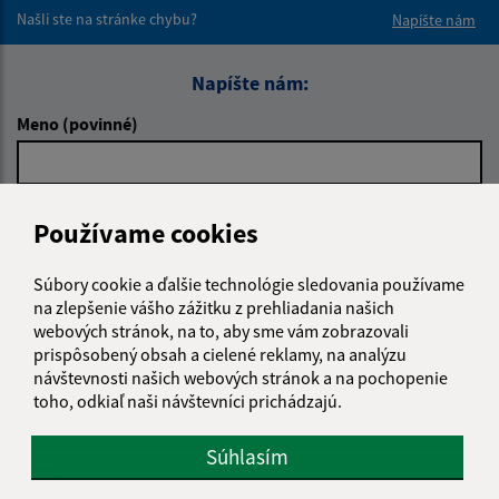
Našli ste na stránke chybu?
Napíšte nám
Napíšte nám:
Meno (povinné)
E-mailová adresa (povinné)
Používame cookies
Súbory cookie a ďalšie technológie sledovania používame
Text vašej správy (povinné)
na zlepšenie vášho zážitku z prehliadania našich
webových stránok, na to, aby sme vám zobrazovali
prispôsobený obsah a cielené reklamy, na analýzu
návštevnosti našich webových stránok a na pochopenie
toho, odkiaľ naši návštevníci prichádzajú.
Súhlasím
Oboznámil som sa so
spracúvaním osobných