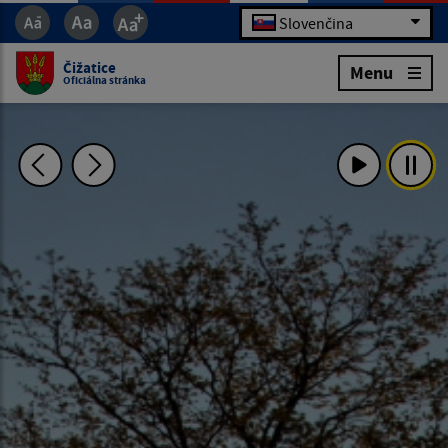
Slovenčina
Čižatice
Menu
Oficiálna stránka