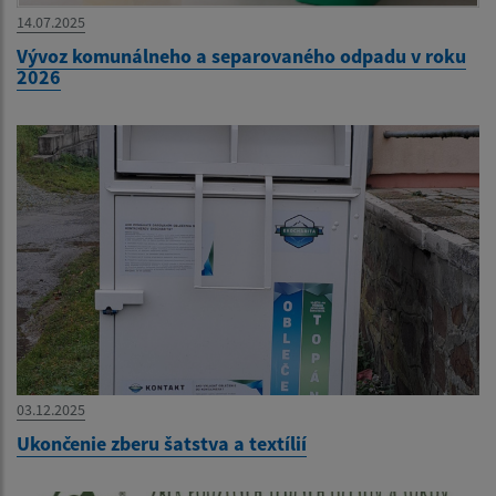
14.07.2025
Vývoz komunálneho a separovaného odpadu v roku
2026
03.12.2025
Ukončenie zberu šatstva a textílií