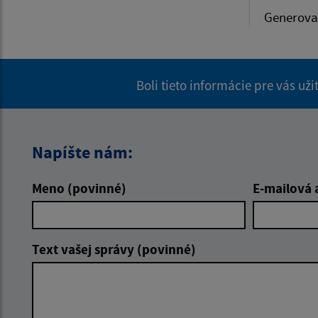
Generova
Boli tieto informácie pre vás už
Napíšte nám:
Meno (povinné)
E-mailová 
Text vašej správy (povinné)