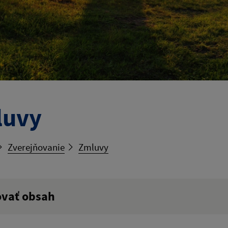
luvy
Zverejňovanie
Zmluvy
ovať obsah
ý výraz: