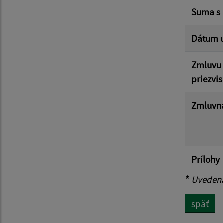
Suma s
Dátum u
Zmluvu 
priezvis
Zmluvná
Prílohy
*
Uvedená 
späť