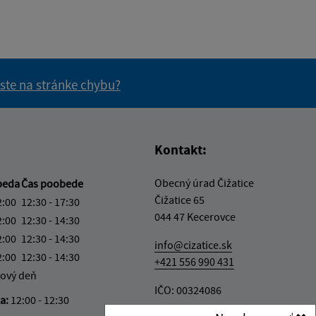
 ste na stránke chybu?
vás užitočné?
e pre vás užitočné?
Kontakt:
Obecný úrad Čižatice
beda
Čas poobede
Čižatice 65
2:00
12:30 - 17:30
044 47 Kecerovce
2:00
12:30 - 14:30
2:00
12:30 - 14:30
info@cizatice.sk
2:00
12:30 - 14:30
+421 556 990 431
ový deň
IČO: 00324086
ka:
12:00 - 12:30