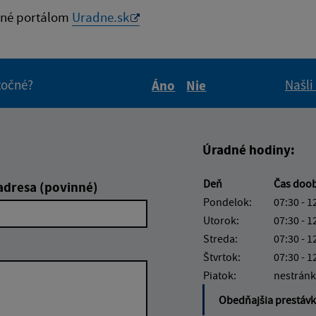
né portálom
Uradne.sk
itočné?
Našli
Áno
Nie
Boli tieto informácie pre 
Boli tieto informáci
Úradné hodiny:
Deň
Čas doo
adresa (povinné)
Pondelok:
07:30 - 1
Utorok:
07:30 - 1
Streda:
07:30 - 1
Štvrtok:
07:30 - 1
Piatok:
nestránk
Obedňajšia prestáv