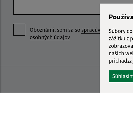
Použív
Oboznámil som sa so
spracúvaním
Súbory co
osobných údajov
zážitku z
zobrazova
našich we
prichádza
Súhlasí