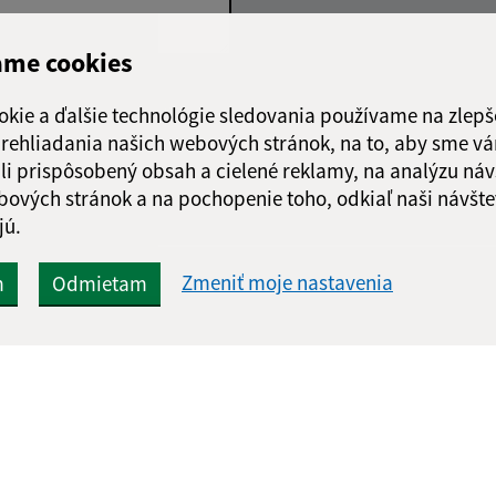
ame cookies
Google reCaptcha Response
Odoslať správu
okie a ďalšie technológie sledovania používame na zlepš
 prehliadania našich webových stránok, na to, aby sme v
li prispôsobený obsah a cielené reklamy, na analýzu náv
bových stránok a na pochopenie toho, odkiaľ naši návšte
jú.
Zmeniť moje nastavenia
m
Odmietam