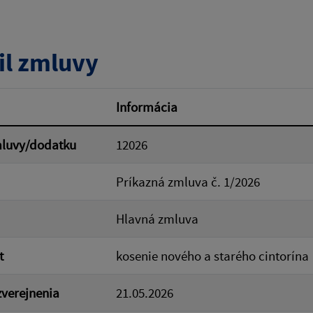
tumu:
Dátum od:
il zmluvy
od:
Suma do:
Informácia
mluvy/dodatku
12026
ovať
Príkazná zmluva č. 1/2026
Hlavná zmluva
t
kosenie nového a starého cintorína
verejnenia
21.05.2026