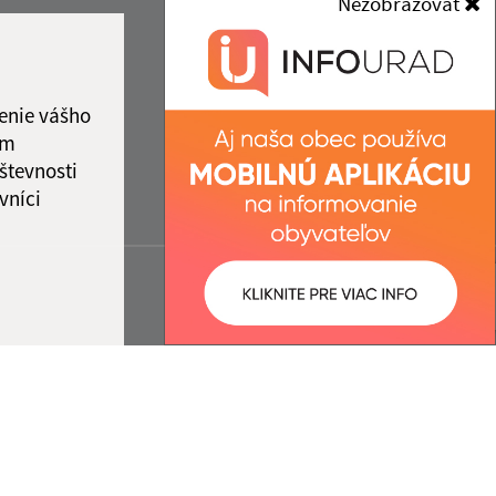
Nezobrazovať
enie vášho
ám
števnosti
vníci