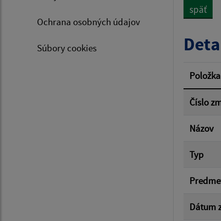
späť
Ochrana osobných údajov
Typ dá
Deta
Súbory cookies
Suma 
Položka
Číslo z
Filtr
Názov
Typ
Predme
Dátum z