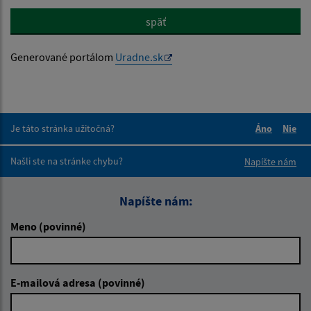
späť
Generované portálom
Uradne.sk
Je táto stránka užitočná?
Áno
Nie
Boli tieto 
Boli 
Našli ste na stránke chybu?
Napíšte nám
Napíšte nám:
Meno (povinné)
E-mailová adresa (povinné)