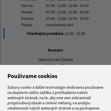
Utorok:
07:30 - 12:00
12:30 - 14:30
Streda:
07:30 - 12:00
12:30 - 14:30
Štvrtok:
07:30 - 12:00
12:30 - 14:30
Piatok:
nestránkový deň
Obedňajšia prestávka:
12:00 - 12:30
Kontakt:
Obecný úrad Čižatice
Čižatice 65
044 47 Kecerovce
Používame cookies
info@cizatice.sk
Súbory cookie a ďalšie technológie sledovania používame
+421 556 990 431
na zlepšenie vášho zážitku z prehliadania našich
IČO: 00324086
webových stránok, na to, aby sme vám zobrazovali
prispôsobený obsah a cielené reklamy, na analýzu
návštevnosti našich webových stránok a na pochopenie