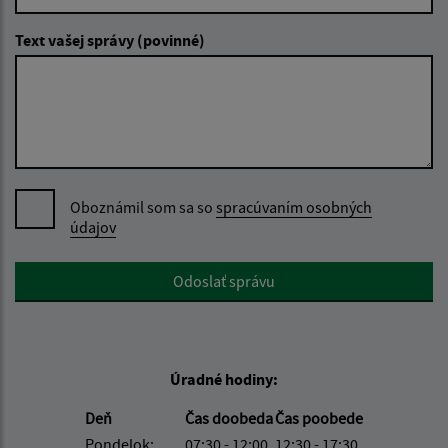
Text vašej správy (povinné)
Oboznámil som sa so
spracúvaním osobných
údajov
Google reCaptcha Response
Odoslať správu
Úradné hodiny:
Deň
Čas doobeda
Čas poobede
Pondelok:
07:30 - 12:00
12:30 - 17:30