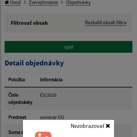
Úvod
Zverejňovanie
Objednávky
Filtrovať obsah
Rozbaliť obsah filtra
Hľadaný výraz:
späť
Hľadať v:
Detail objednávky
Typ dátumu:
Položka
Informácia
Dátum od:
Číslo
E3/2026
objednávky
Dátum do:
Predmet
seminár OÚ
Nezobrazovať
Suma s
29.00 €
Suma od: