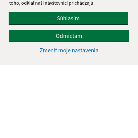
toho, odkiaľ naši návštevníci prichádzajú.
Súhlasím
Odmietam
Zmeniť moje nastavenia
Informácie o stránke:
Vyhlásenie o prístupnosti
Autorské práva
Ochrana osobných údajov
Navigácia: