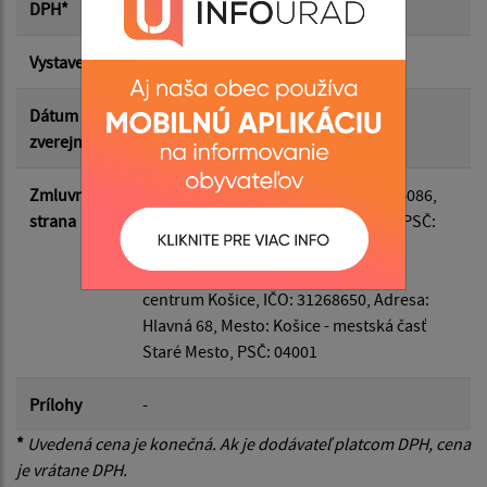
DPH*
Vystavená
11.02.2026
Suma do:
Dátum
11.02.2026
zverejnenia
Filtrovať
Reset
Zmluvná
Odberateľ
: Obec Čižatice, IČO: 00324086,
strana
Adresa: Čižatice 65, Mesto: Čižatice, PSČ:
04447
Dodávateľ
: Regionálne vzdelávacie
centrum Košice, IČO: 31268650, Adresa:
Hlavná 68, Mesto: Košice - mestská časť
Staré Mesto, PSČ: 04001
Prílohy
-
*
Uvedená cena je konečná. Ak je dodávateľ platcom DPH, cena
je vrátane DPH.