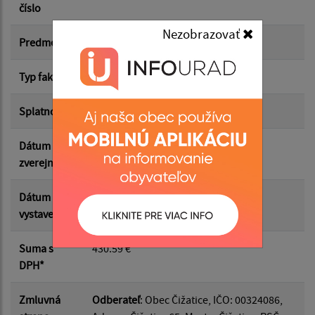
číslo
Nezobrazovať
Suma od:
Predmet
dodaný tovar MŠ 4/2026
Typ faktúry
odberateľská
Suma do:
Splatnosť
14.05.2026
Dátum
12.05.2026
Filtrovať
Reset
zverejnenia
Dátum
07.05.2026
vystavenia
Suma s
430.59 €
DPH*
Zmluvná
Odberateľ
: Obec Čižatice, IČO: 00324086,