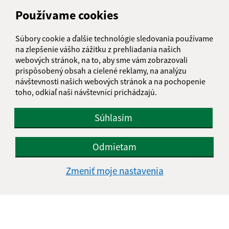
Obecný úrad Čižatice
Používame cookies
Čižatice 65
044 47 Kecerovce
Súbory cookie a ďalšie technológie sledovania používame
na zlepšenie vášho zážitku z prehliadania našich
info@cizatice.sk
webových stránok, na to, aby sme vám zobrazovali
+421 556 990 431
prispôsobený obsah a cielené reklamy, na analýzu
návštevnosti našich webových stránok a na pochopenie
IČO: 00324086
toho, odkiaľ naši návštevníci prichádzajú.
Súhlasím
Odmietam
Zmeniť moje nastavenia