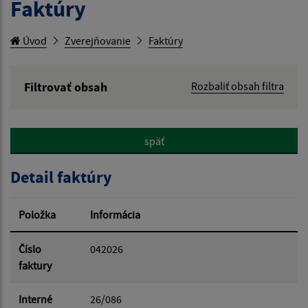
Faktúry
Úvod
Zverejňovanie
Faktúry
Filtrovať obsah
Rozbaliť obsah filtra
Hľadaný výraz:
späť
Hľadať v:
Detail faktúry
Typ dátumu:
Položka
Informácia
Dátum od:
Číslo
042026
faktury
Dátum do:
Interné
26/086