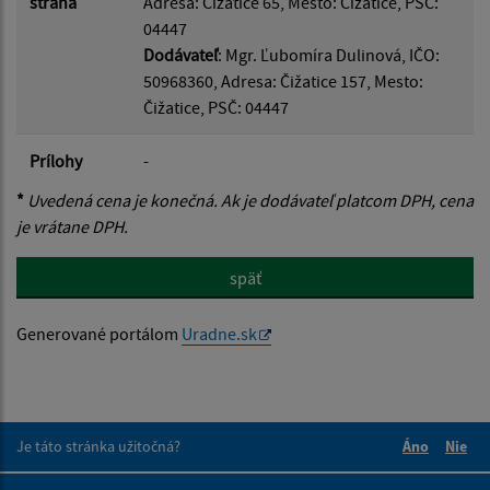
strana
Adresa: Čižatice 65, Mesto: Čižatice, PSČ:
04447
Dodávateľ
: Mgr. Ľubomíra Dulinová, IČO:
50968360, Adresa: Čižatice 157, Mesto:
Čižatice, PSČ: 04447
Prílohy
-
*
Uvedená cena je konečná. Ak je dodávateľ platcom DPH, cena
je vrátane DPH.
späť
Generované portálom
Uradne.sk
Je táto stránka užitočná?
Áno
Nie
Boli tieto 
Boli 